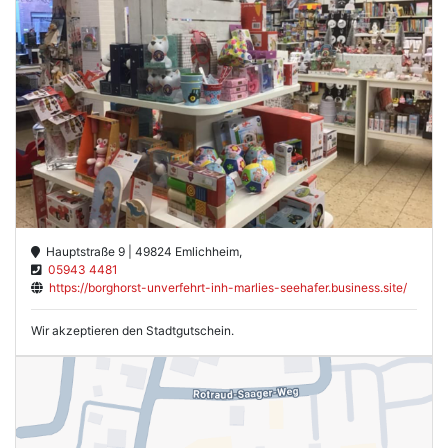
Hauptstraße 9 | 49824 Emlichheim,
05943 4481
https://borghorst-unverfehrt-inh-marlies-seehafer.business.site/
Wir akzeptieren den Stadtgutschein.