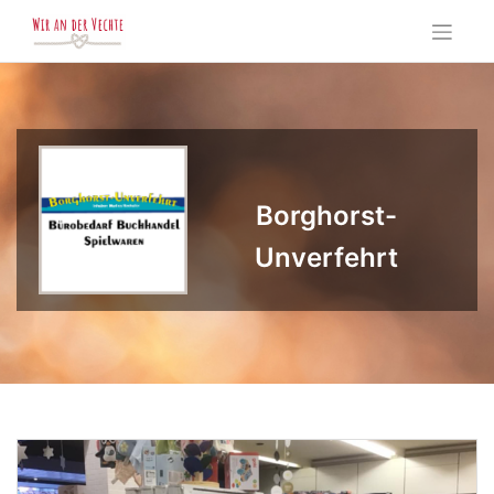
Skip
to
content
Borghorst-
Unverfehrt